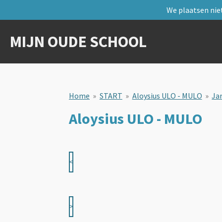
We plaatsen niet
Ga
direct
naar
MIJN OUDE SCHOOL
de
hoofdinhoud
Home
»
START
»
Aloysius ULO - MULO
»
Ja
Aloysius ULO - MULO
<
>