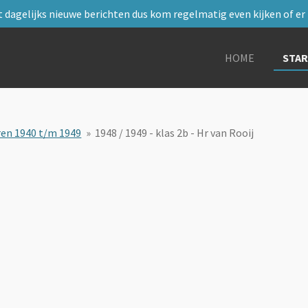
 dagelijks nieuwe berichten dus kom regelmatig even kijken of er i
HOME
STA
ren 1940 t/m 1949
»
1948 / 1949 - klas 2b - Hr van Rooij