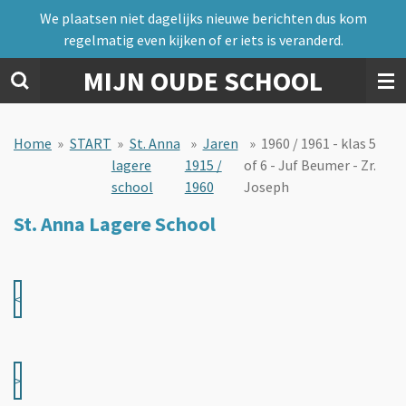
We plaatsen niet dagelijks nieuwe berichten dus kom
Ga
regelmatig even kijken of er iets is veranderd.
direct
naar
MIJN OUDE SCHOOL
de
hoofdinhoud
Home
»
START
»
St. Anna
»
Jaren
»
1960 / 1961 - klas 5
lagere
1915 /
of 6 - Juf Beumer - Zr.
school
1960
Joseph
St. Anna Lagere School
<
>