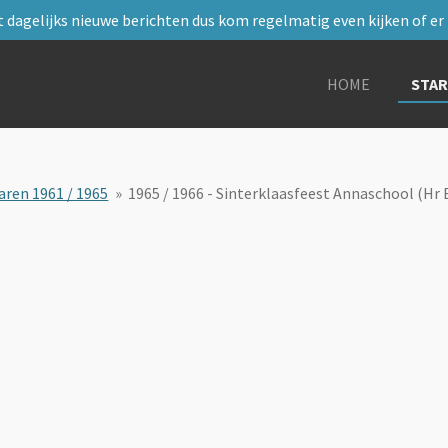
 dagelijks nieuwe berichten dus kom regelmatig even kijken of er i
HOME
STA
aren 1961 / 1965
»
1965 / 1966 - Sinterklaasfeest Annaschool (Hr 