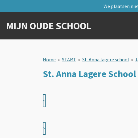
We plaatsen niet
Ga
direct
naar
MIJN OUDE SCHOOL
de
hoofdinhoud
Home
»
START
»
St. Anna lagere school
»
J
St. Anna Lagere School
<
>