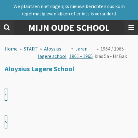
We plaatsen niet dagelijks nieuwe berichten dus kom
Ga
regelmatig even kijken of er iets is veranderd.
direct
naar
MIJN OUDE SCHOOL
de
hoofdinhoud
Home
»
START
»
Aloysius
»
Jaren
»
1964 / 1965 -
lagere school
1961 - 1965
klas 5a - Hr Bak
Aloysius Lagere School
<
>