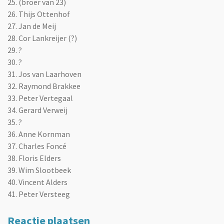
25. (broer van 23)
26. Thijs Ottenhof
27. Jan de Meij
28. Cor Lankreijer (?)
29. ?
30. ?
31. Jos van Laarhoven
32. Raymond Brakkee
33. Peter Vertegaal
34. Gerard Verweij
35. ?
36. Anne Kornman
37.
Charles Foncé
38. Floris Elders
39. Wim Slootbeek
40. Vincent Alders
41. Peter Versteeg
Reactie plaatsen