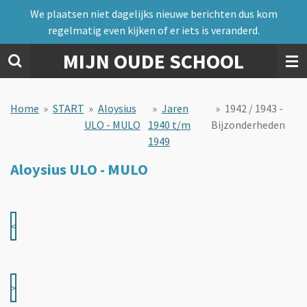
We plaatsen niet dagelijks nieuwe berichten dus kom
Ga
regelmatig even kijken of er iets is veranderd.
direct
naar
MIJN OUDE SCHOOL
de
hoofdinhoud
Home
»
START
»
Aloysius
»
Jaren
»
1942 / 1943 -
ULO - MULO
1940 t/m
Bijzonderheden
1949
Aloysius ULO - MULO
<
>