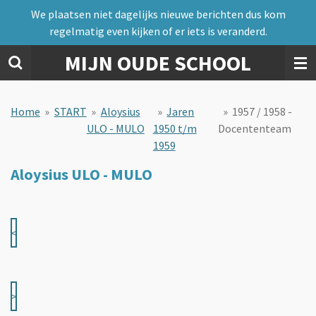
We plaatsen niet dagelijks nieuwe berichten dus kom
Ga
regelmatig even kijken of er iets is veranderd.
direct
naar
MIJN OUDE SCHOOL
de
hoofdinhoud
Home
»
START
»
Aloysius
»
Jaren
»
1957 / 1958 -
ULO - MULO
1950 t/m
Docententeam
1959
Aloysius ULO - MULO
<
>