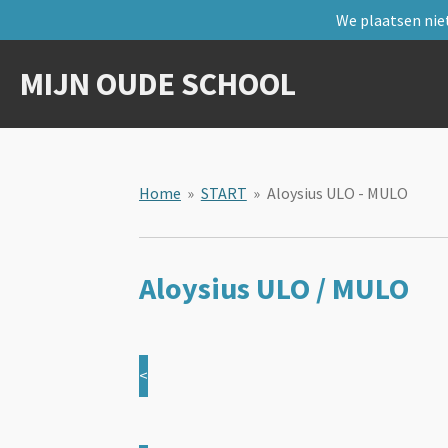
We plaatsen niet
Ga
direct
naar
MIJN OUDE SCHOOL
de
hoofdinhoud
Home
»
START
»
Aloysius ULO - MULO
Aloysius ULO / MULO
<