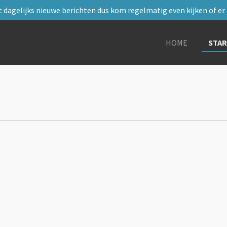
 dagelijks nieuwe berichten dus kom regelmatig even kijken of er i
HOME
STA