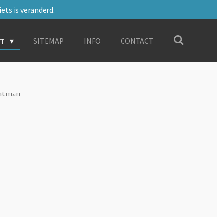
ets is veranderd.
RT
SITEMAP
INFO
CONTACT
untman