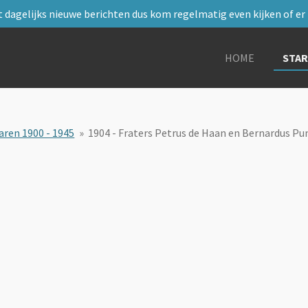
 dagelijks nieuwe berichten dus kom regelmatig even kijken of er i
HOME
STA
aren 1900 - 1945
»
1904 - Fraters Petrus de Haan en Bernardus P