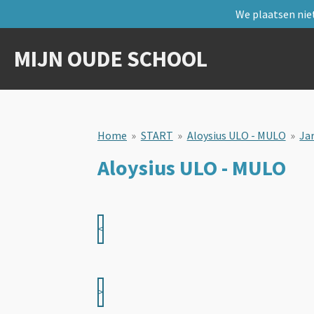
We plaatsen niet
Ga
direct
naar
MIJN OUDE SCHOOL
de
hoofdinhoud
Home
»
START
»
Aloysius ULO - MULO
»
Ja
Aloysius ULO - MULO
<
>