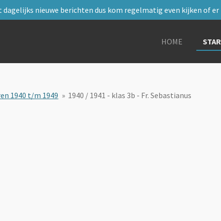
 dagelijks nieuwe berichten dus kom regelmatig even kijken of er i
HOME
STA
ren 1940 t/m 1949
»
1940 / 1941 - klas 3b - Fr. Sebastianus