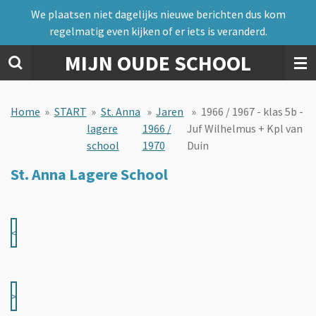
We plaatsen niet dagelijks nieuwe berichten dus kom
Ga
regelmatig even kijken of er iets is veranderd.
direct
naar
MIJN OUDE SCHOOL
de
hoofdinhoud
Home
»
START
»
St. Anna
»
Jaren
»
1966 / 1967 - klas 5b -
lagere
1966 /
Juf Wilhelmus + Kpl van
school
1970
Duin
St. Anna Lagere School
<
>