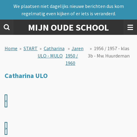
We plaatsen niet dagelijks nieuwe berichten dus kom
Ga
regelmatig even kijken of er iets is veranderd.
direct
naar
MIJN OUDE SCHOOL
de
hoofdinhoud
Home
»
START
»
Catharina
»
Jaren
»
1956 / 1957 - klas
ULO - MULO
1950 /
3b - Mw. Huurdeman
1960
Catharina ULO
<
>