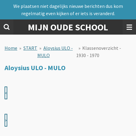
We plaatsen niet dagelijks nieuwe berichten dus kom
Ga
regelmatig even kijken of er iets is veranderd.
direct
naar
MIJN OUDE SCHOOL
de
hoofdinhoud
Home
»
START
»
Aloysius ULO -
»
Klassenoverzicht -
MULO
1930 - 1970
Aloysius ULO - MULO
<
>