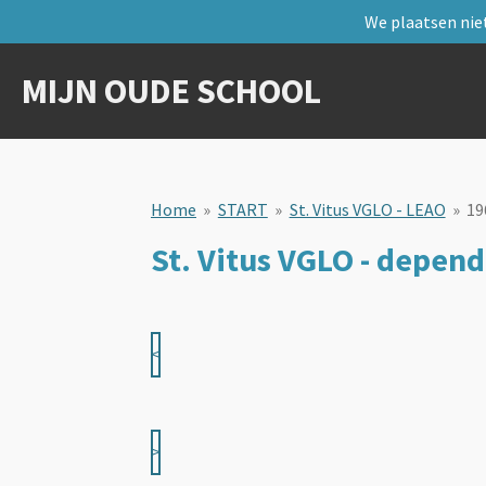
We plaatsen niet
Ga
direct
naar
MIJN OUDE SCHOOL
de
hoofdinhoud
Home
»
START
»
St. Vitus VGLO - LEAO
»
19
St. Vitus VGLO - depe
<
>