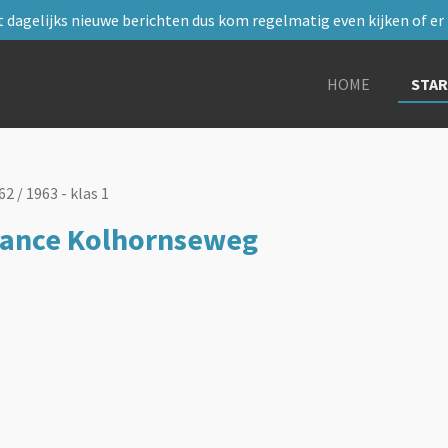
 dagelijks nieuwe berichten dus kom regelmatig even kijken of er i
HOME
STA
62 / 1963 - klas 1
ndance Kolhornseweg