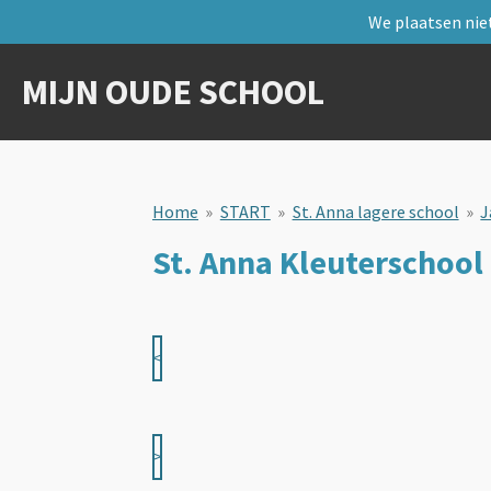
We plaatsen niet
Ga
direct
naar
MIJN OUDE SCHOOL
de
hoofdinhoud
Home
»
START
»
St. Anna lagere school
»
J
St. Anna Kleuterschool
<
>