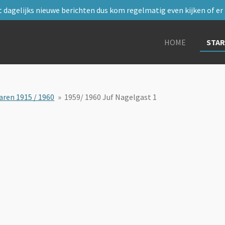
 dagelijks nieuwe berichten dus kom regelmatig even kijken of er i
HOME
STA
aren 1915 / 1960
»
1959/ 1960 Juf Nagelgast 1