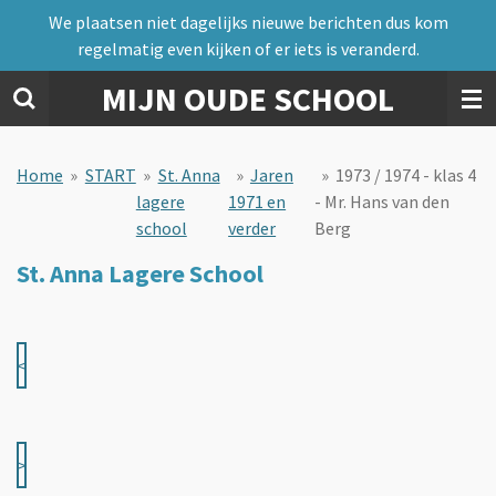
We plaatsen niet dagelijks nieuwe berichten dus kom
Ga
regelmatig even kijken of er iets is veranderd.
direct
naar
MIJN OUDE SCHOOL
de
hoofdinhoud
Home
»
START
»
St. Anna
»
Jaren
»
1973 / 1974 - klas 4
lagere
1971 en
- Mr. Hans van den
school
verder
Berg
St. Anna Lagere School
<
>