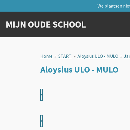
We plaatsen niet
Ga
direct
naar
MIJN OUDE SCHOOL
de
hoofdinhoud
Home
»
START
»
Aloysius ULO - MULO
»
Ja
Aloysius ULO - MULO
<
>