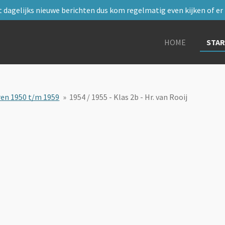
 dagelijks nieuwe berichten dus kom regelmatig even kijken of er i
HOME
STA
ren 1950 t/m 1959
»
1954 / 1955 - Klas 2b - Hr. van Rooij