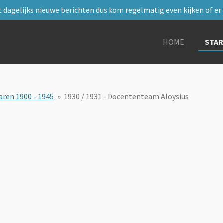
 dagelijks nieuwe berichten dus kom regelmatig even kijken of er i
HOME
STA
aren 1900 - 1945
»
1930 / 1931 - Docententeam Aloysius