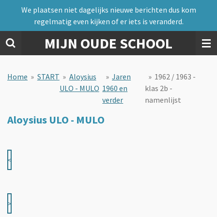
We plaatsen niet dagelijks nieuwe berichten dus kom
Ga
regelmatig even kijken of er iets is veranderd.
direct
naar
MIJN OUDE SCHOOL
de
hoofdinhoud
Home
»
START
»
Aloysius
»
Jaren
»
1962 / 1963 -
ULO - MULO
1960 en
klas 2b -
verder
namenlijst
Aloysius ULO - MULO
<
>