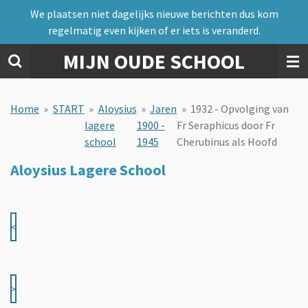
We plaatsen niet dagelijks nieuwe berichten dus kom
Ga
regelmatig even kijken of er iets is veranderd.
direct
naar
MIJN OUDE SCHOOL
de
hoofdinhoud
Home
»
START
»
Aloysius
»
Jaren
»
1932 - Opvolging van
lagere
1900 -
Fr Seraphicus door Fr
school
1945
Cherubinus als Hoofd
Aloysius Lagere School
<
>