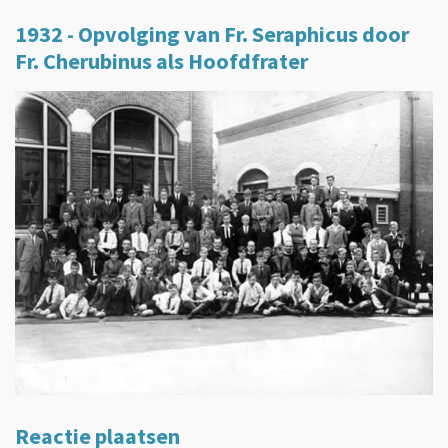
1932 - Opvolging van Fr. Seraphicus door
Fr. Cherubinus als Hoofdfrater
Reactie plaatsen