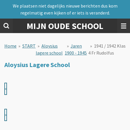
We plaatsen niet dagelijks nieuwe berichten dus kom
Ga
regelmatig even kijken of er iets is veranderd.
direct
naar
MIJN OUDE SCHOOL
de
hoofdinhoud
Home
»
START
»
Aloysius
»
Jaren
»
1941 / 1942 Klas
lagere school
1900 - 1945
4 Fr Rudolfus
Aloysius Lagere School
<
>