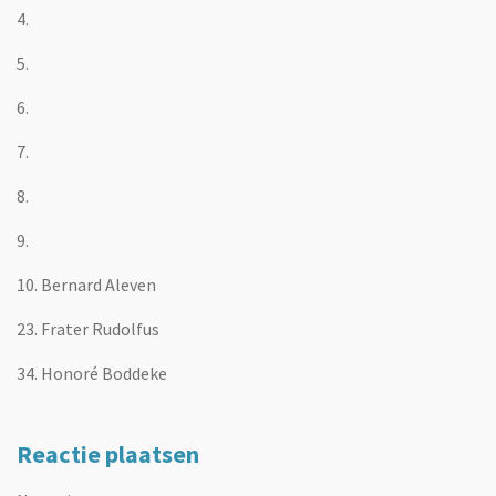
4.
5.
6.
7.
8.
9.
10. Bernard Aleven
23. Frater Rudolfus
34. Honoré Boddeke
Reactie plaatsen