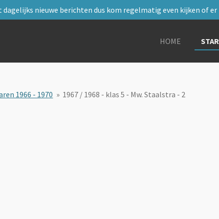
 dagelijks nieuwe berichten dus kom regelmatig even kijken of er i
HOME
STA
aren 1966 - 1970
»
1967 / 1968 - klas 5 - Mw. Staalstra - 2