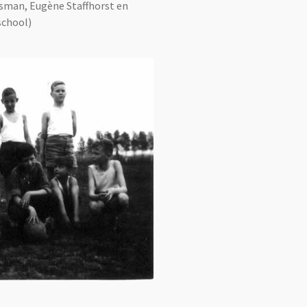
insman, Eugène Staffhorst en
school)