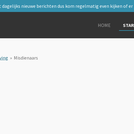
 dagelijks nieuwe berichten dus kom regelmatig even kijken of er i
HOME
STA
ving
»
Misdienaars