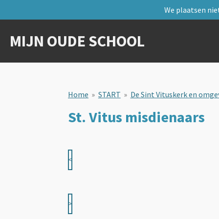
We plaatsen niet
Ga
direct
naar
MIJN OUDE SCHOOL
de
hoofdinhoud
Home
»
START
»
De Sint Vituskerk en omge
St. Vitus misdienaars
<
>