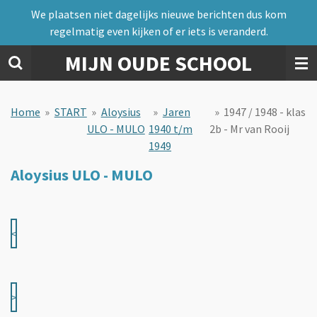
We plaatsen niet dagelijks nieuwe berichten dus kom
Ga
regelmatig even kijken of er iets is veranderd.
direct
naar
MIJN OUDE SCHOOL
de
hoofdinhoud
Home
»
START
»
Aloysius
»
Jaren
»
1947 / 1948 - klas
ULO - MULO
1940 t/m
2b - Mr van Rooij
1949
Aloysius ULO - MULO
<
>