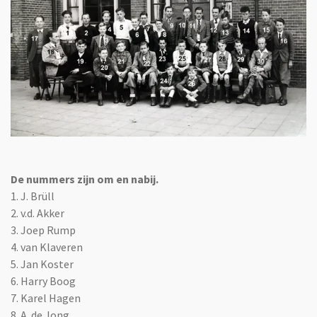
De nummers zijn om en nabij.
1. J. Brüll
2. v.d. Akker
3. Joep Rump
4. van Klaveren
5. Jan Koster
6. Harry Boog
7. Karel Hagen
8. A. de Jong