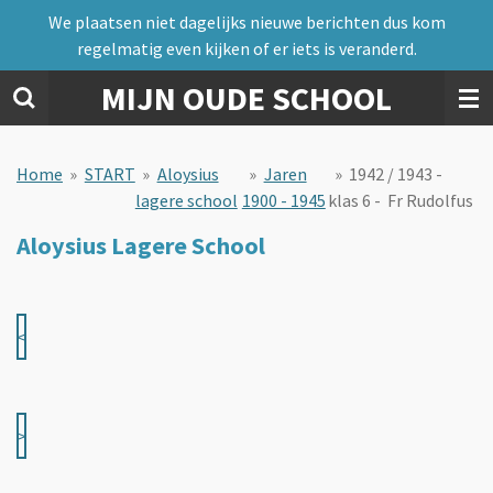
We plaatsen niet dagelijks nieuwe berichten dus kom
Ga
regelmatig even kijken of er iets is veranderd.
direct
naar
MIJN OUDE SCHOOL
de
hoofdinhoud
Home
»
START
»
Aloysius
»
Jaren
»
1942 / 1943 -
lagere school
1900 - 1945
klas 6 - Fr Rudolfus
Aloysius Lagere School
<
>