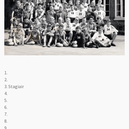
1.
2.
3. Stagiair
4.
5.
6.
7.
8.
9.