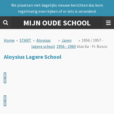
We plaatsen niet dagelijks nieuwe berichten dus kom
Ga
regelmatig even kijken of er iets is veranderd.
direct
naar
MIJN OUDE SCHOOL
de
hoofdinhoud
Home
»
START
»
Aloysius
»
Jaren
»
1956 / 1957 -
lagere school
1956 - 1960
klas 6a - Fr. Bosco
Aloysius Lagere School
<
>