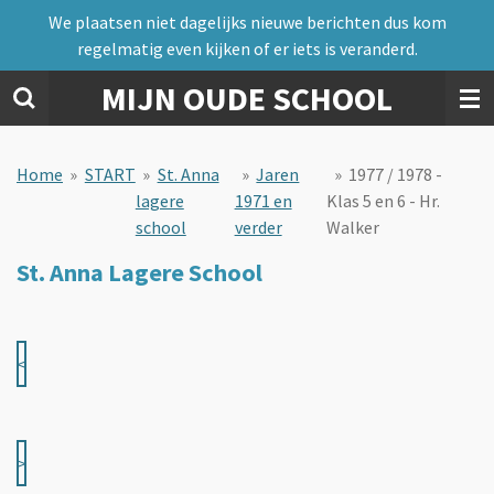
We plaatsen niet dagelijks nieuwe berichten dus kom
Ga
regelmatig even kijken of er iets is veranderd.
direct
naar
MIJN OUDE SCHOOL
de
hoofdinhoud
Home
»
START
»
St. Anna
»
Jaren
»
1977 / 1978 -
lagere
1971 en
Klas 5 en 6 - Hr.
school
verder
Walker
St. Anna Lagere School
<
>