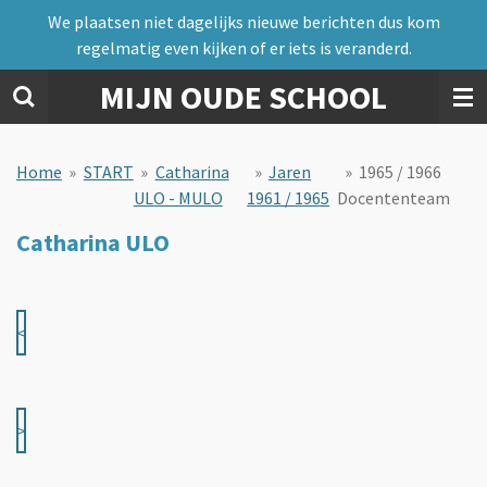
We plaatsen niet dagelijks nieuwe berichten dus kom
Ga
regelmatig even kijken of er iets is veranderd.
direct
naar
MIJN OUDE SCHOOL
de
hoofdinhoud
Home
»
START
»
Catharina
»
Jaren
»
1965 / 1966
ULO - MULO
1961 / 1965
Docententeam
Catharina ULO
<
>