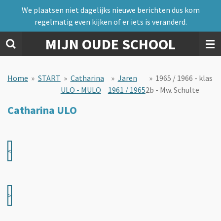
We plaatsen niet dagelijks nieuwe berichten dus kom
Ga
regelmatig even kijken of er iets is veranderd.
direct
naar
MIJN OUDE SCHOOL
de
hoofdinhoud
Home
»
START
»
Catharina
»
Jaren
»
1965 / 1966 - klas
ULO - MULO
1961 / 1965
2b - Mw. Schulte
Catharina ULO
<
>