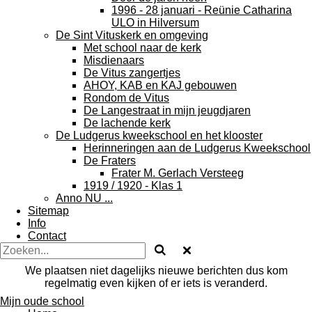
1996 - 28 januari - Reünie Catharina
ULO in Hilversum
De Sint Vituskerk en omgeving
Met school naar de kerk
Misdienaars
De Vitus zangertjes
AHOY, KAB en KAJ gebouwen
Rondom de Vitus
De Langestraat in mijn jeugdjaren
De lachende kerk
De Ludgerus kweekschool en het klooster
Herinneringen aan de Ludgerus Kweekschool
De Fraters
Frater M. Gerlach Versteeg
1919 / 1920 - Klas 1
Anno NU ...
Sitemap
Info
Contact
We plaatsen niet dagelijks nieuwe berichten dus kom
regelmatig even kijken of er iets is veranderd.
Mijn oude school