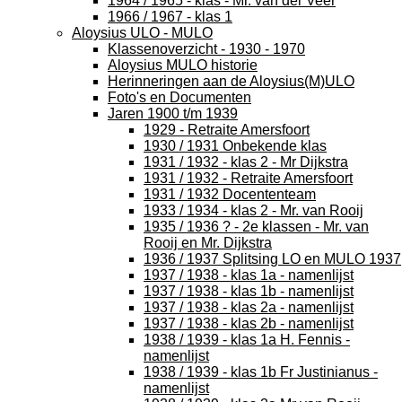
1964 / 1965 - klas - Mr. van der Veer
1966 / 1967 - klas 1
Aloysius ULO - MULO
Klassenoverzicht - 1930 - 1970
Aloysius MULO historie
Herinneringen aan de Aloysius(M)ULO
Foto's en Documenten
Jaren 1900 t/m 1939
1929 - Retraite Amersfoort
1930 / 1931 Onbekende klas
1931 / 1932 - klas 2 - Mr Dijkstra
1931 / 1932 - Retraite Amersfoort
1931 / 1932 Docententeam
1933 / 1934 - klas 2 - Mr. van Rooij
1935 / 1936 ? - 2e klassen - Mr. van
Rooij en Mr. Dijkstra
1936 / 1937 Splitsing LO en MULO 1937
1937 / 1938 - klas 1a - namenlijst
1937 / 1938 - klas 1b - namenlijst
1937 / 1938 - klas 2a - namenlijst
1937 / 1938 - klas 2b - namenlijst
1938 / 1939 - klas 1a H. Fennis -
namenlijst
1938 / 1939 - klas 1b Fr Justinianus -
namenlijst