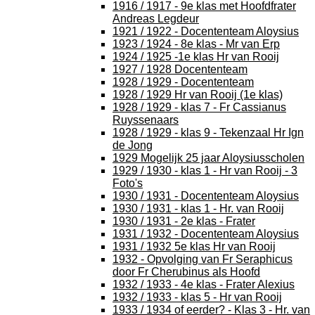
1916 / 1917 - 9e klas met Hoofdfrater
Andreas Legdeur
1921 / 1922 - Docententeam Aloysius
1923 / 1924 - 8e klas - Mr van Erp
1924 / 1925 -1e klas Hr van Rooij
1927 / 1928 Docententeam
1928 / 1929 - Docententeam
1928 / 1929 Hr van Rooij (1e klas)
1928 / 1929 - klas 7 - Fr Cassianus
Ruyssenaars
1928 / 1929 - klas 9 - Tekenzaal Hr Ign
de Jong
1929 Mogelijk 25 jaar Aloysiusscholen
1929 / 1930 - klas 1 - Hr van Rooij - 3
Foto's
1930 / 1931 - Docententeam Aloysius
1930 / 1931 - klas 1 - Hr. van Rooij
1930 / 1931 - 2e klas - Frater
1931 / 1932 - Docententeam Aloysius
1931 / 1932 5e klas Hr van Rooij
1932 - Opvolging van Fr Seraphicus
door Fr Cherubinus als Hoofd
1932 / 1933 - 4e klas - Frater Alexius
1932 / 1933 - klas 5 - Hr van Rooij
1933 / 1934 of eerder? - Klas 3 - Hr. van