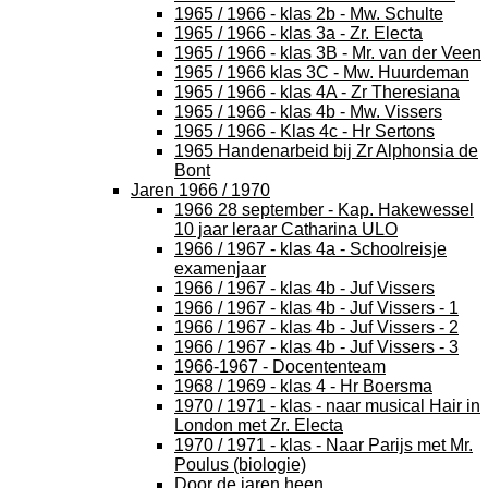
1965 / 1966 - klas 2b - Mw. Schulte
1965 / 1966 - klas 3a - Zr. Electa
1965 / 1966 - klas 3B - Mr. van der Veen
1965 / 1966 klas 3C - Mw. Huurdeman
1965 / 1966 - klas 4A - Zr Theresiana
1965 / 1966 - klas 4b - Mw. Vissers
1965 / 1966 - Klas 4c - Hr Sertons
1965 Handenarbeid bij Zr Alphonsia de
Bont
Jaren 1966 / 1970
1966 28 september - Kap. Hakewessel
10 jaar leraar Catharina ULO
1966 / 1967 - klas 4a - Schoolreisje
examenjaar
1966 / 1967 - klas 4b - Juf Vissers
1966 / 1967 - klas 4b - Juf Vissers - 1
1966 / 1967 - klas 4b - Juf Vissers - 2
1966 / 1967 - klas 4b - Juf Vissers - 3
1966-1967 - Docententeam
1968 / 1969 - klas 4 - Hr Boersma
1970 / 1971 - klas - naar musical Hair in
London met Zr. Electa
1970 / 1971 - klas - Naar Parijs met Mr.
Poulus (biologie)
Door de jaren heen