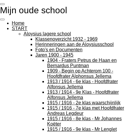
Ga
Mijn oude school
direct
naar
de
Home
hoofdinhoud
START
Aloysius lagere school
Klassenoverzicht 1932 - 1969
Herinneringen aan de Aloysiusschool
Foto's en Documenten
Jaren 1900 - 1945
1904 - Fraters Petrus de Haan en
Bernardus Puntman
1909 - Begin op Achterom 100 -
Hoofdfrater Alphonsus Jellema
1913 / 1914 - 6e klas - Hoofdfrater
Alfonsus Jellema
1913 / 1914 - 9e Klas - Hoofdfrater
Alfonsus Jellema
1915 / 1916 - 2e klas waarschijnlijk
1915 / 1916 - 7e klas met Hoofdfrater
Andreas Legdeur
1915 / 1916 - 8e klas - Mr Johannes
Koëter
1915 / 1916 - 9e klas - Mr Lenglet