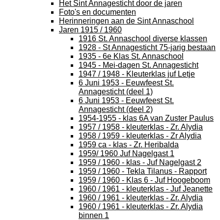
Het Sint Annagesticht door de jaren
Foto's en documenten
Herinneringen aan de Sint Annaschool
Jaren 1915 / 1960
1916 St. Annaschool diverse klassen
1928 - St Annagesticht 75-jarig bestaan
1935 - 6e Klas St. Annaschool
1945 - Mei-dagen St. Annagesticht
1947 / 1948 - Kleuterklas juf Letje
6 Juni 1953 - Eeuwfeest St.
Annagesticht (deel 1)
6 Juni 1953 - Eeuwfeest St.
Annagesticht (deel 2)
1954-1955 - klas 6A van Zuster Paulus
1957 / 1958 - kleuterklas - Zr. Alydia
1958 / 1959 - kleuterklas - Zr Alydia
1959 ca - klas - Zr. Heribalda
1959/ 1960 Juf Nagelgast 1
1959 / 1960 - klas - Juf Nagelgast 2
1959 / 1960 - Tekla Tilanus - Rapport
1959 / 1960 - Klas 6 - Juf Hoogeboom
1960 / 1961 - kleuterklas - Juf Jeanette
1960 / 1961 - kleuterklas - Zr. Alydia
1960 / 1961 - kleuterklas - Zr. Alydia
binnen 1