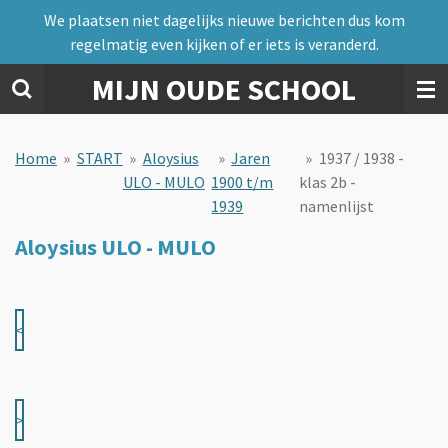
We plaatsen niet dagelijks nieuwe berichten dus kom
Ga
regelmatig even kijken of er iets is veranderd.
direct
naar
MIJN OUDE SCHOOL
de
hoofdinhoud
Home
»
START
»
Aloysius
»
Jaren
»
1937 / 1938 -
ULO - MULO
1900 t/m
klas 2b -
1939
namenlijst
Aloysius ULO - MULO
<
>