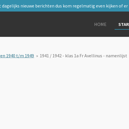
 dagelijks nieuwe berichten dus kom regelmatig even kijken of er i
HOME
STA
ren 1940 t/m 1949
»
1941 / 1942 - klas 1a Fr Avellinus - namenlijst