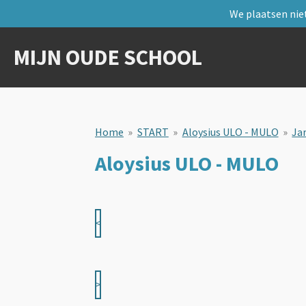
We plaatsen niet
Ga
direct
naar
MIJN OUDE SCHOOL
de
hoofdinhoud
Home
»
START
»
Aloysius ULO - MULO
»
Ja
Aloysius ULO - MULO
<
>