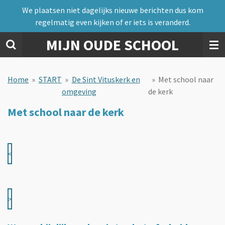
We plaatsen niet dagelijks nieuwe berichten dus kom
Ga
regelmatig even kijken of er iets is veranderd.
direct
naar
MIJN OUDE SCHOOL
de
hoofdinhoud
Home
»
START
»
De Sint Vituskerk en
»
Met school naar
omgeving
de kerk
Met school naar de kerk
<
>