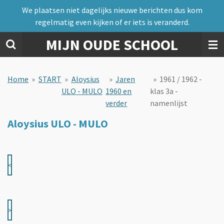
We plaatsen niet dagelijks nieuwe berichten dus kom
Ga
regelmatig even kijken of er iets is veranderd.
direct
naar
MIJN OUDE SCHOOL
de
hoofdinhoud
Home
»
START
»
Aloysius
»
Jaren
»
1961 / 1962 -
ULO - MULO
1960 en
klas 3a -
verder
namenlijst
Aloysius ULO - MULO
<
>