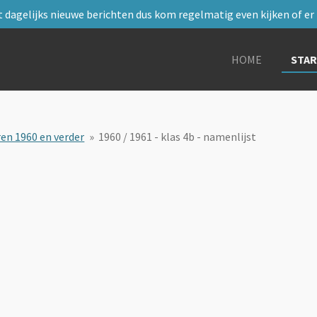
 dagelijks nieuwe berichten dus kom regelmatig even kijken of er i
HOME
STA
ren 1960 en verder
»
1960 / 1961 - klas 4b - namenlijst