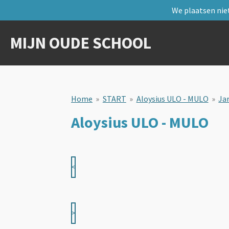
We plaatsen niet
Ga
direct
naar
MIJN OUDE SCHOOL
de
hoofdinhoud
Home
»
START
»
Aloysius ULO - MULO
»
Ja
Aloysius ULO - MULO
<
>