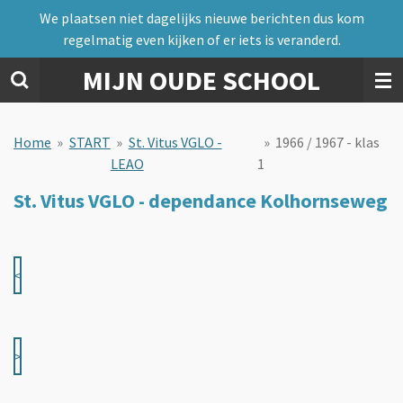
We plaatsen niet dagelijks nieuwe berichten dus kom
Ga
regelmatig even kijken of er iets is veranderd.
direct
naar
MIJN OUDE SCHOOL
de
hoofdinhoud
Home
»
START
»
St. Vitus VGLO -
»
1966 / 1967 - klas
LEAO
1
St. Vitus VGLO - dependance Kolhornseweg
<
>