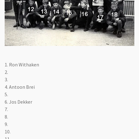
1. Ron Withaken
2.
3.
4.
Antoon Brei
5.
6. Jos Dekker
7.
8.
9.
10.
11.