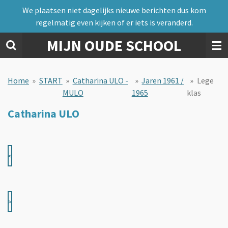
We plaatsen niet dagelijks nieuwe berichten dus kom
Ga
regelmatig even kijken of er iets is veranderd.
direct
naar
MIJN OUDE SCHOOL
de
hoofdinhoud
Home
»
START
»
Catharina ULO -
»
Jaren 1961 /
»
Lege
MULO
1965
klas
Catharina ULO
<
>